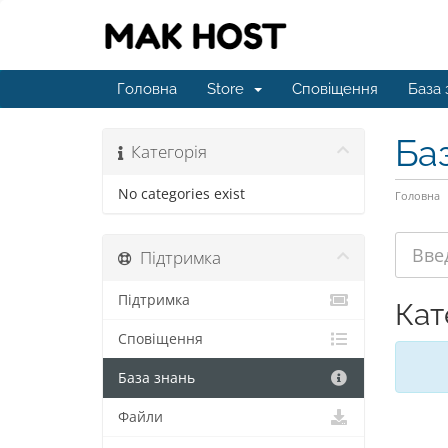
Головна
Store
Сповіщення
База 
Ба
Категорія
No categories exist
Головна
Підтримка
Підтримка
Кат
Сповіщення
База знань
Файли