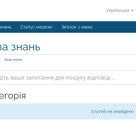
Українська
знань
Статус мережі
Зв'язок з нами
за знань
База знань
егорія
Статей не знайдено