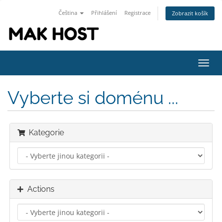
Čeština
Přihlášení
Registrace
Zobrazit košík
Toggl
navig
Vyberte si doménu ...
Kategorie
Actions